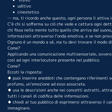
uditivo
cinestetico
… ma, ti ricordo anche questo, ogni persona li attiva
C’è chi si sofferma su ciò che vede e cattura ogni dett
chi fissa nella mente tutto quello che arriva dal suono
informazioni attraverso l’onda emotiva, e se non prova
Ognuno è un mondo a sé, ma tu devi trovare il modo d
Come?
Applicando una comunicazione multisensoriale, ovvero c
così ad ogni interlocutore presente nel pubblico.
Come?
Eccoti la risposta:
♦️ puoi inserire aneddoti che contengano riferimenti s
profumo, un’emozione ad esso associata.
♦️ usa le descrizioni anche nei concetti astratti, attr
tutti i canali di codifica delle informazioni.
♦️ chiedi al tuo pubblico di esprimersi attraverso il ca
immaginare.