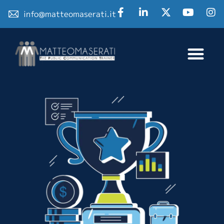
info@matteomaserati.it