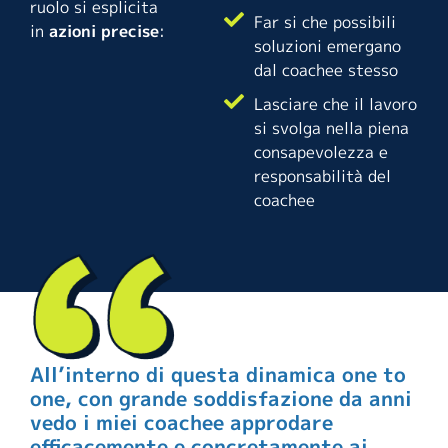
ruolo si esplicita
Far si che possibili
in
azioni precise
:
soluzioni emergano
dal coachee stesso
Lasciare che il lavoro
si svolga nella piena
consapevolezza e
responsabilità del
coachee
All’interno di questa dinamica one to
one, con grande soddisfazione da anni
vedo i miei coachee approdare
efficacemente e concretamente ai