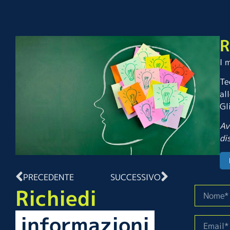
R
I 
Te
al
Gl
Av
di
PRECEDENTE
SUCCESSIVO
Richiedi
informazioni