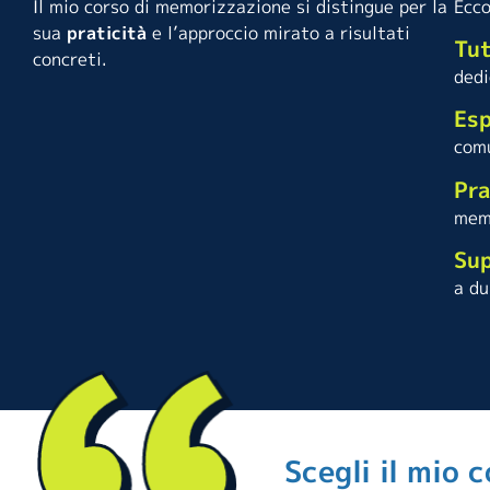
Il mio corso di memorizzazione si distingue per la
Ecco
sua
praticità
e l’approccio mirato a risultati
Tut
concreti.
dedi
Esp
comu
Pra
memo
Sup
a du
Scegli il mio