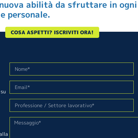
nuova abilità da sfruttare in ogni
 e personale.
COSA ASPETTI? ISCRIVITI ORA!
 su
alla