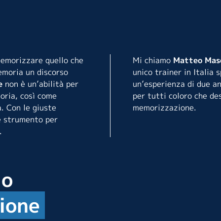
memorizzare quello che
Mi chiamo
Matteo Mas
emoria un discorso
unico trainer in Italia
e
non è un’abilità per
un’esperienza di due a
oria, così come
per tutti coloro che des
. Con le giuste
memorizzazione.
e strumento per
.
io
ione