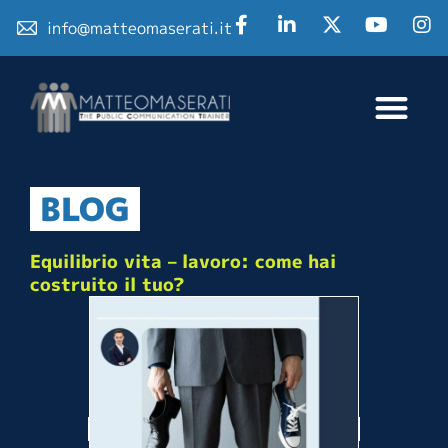
info@matteomaserati.it
BLOG
Equilibrio vita – lavoro: come hai
costruito il tuo?