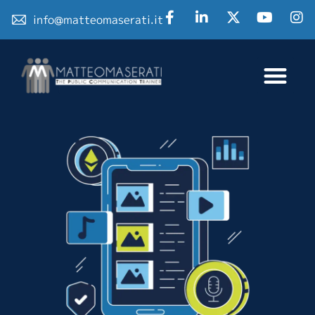
info@matteomaserati.it