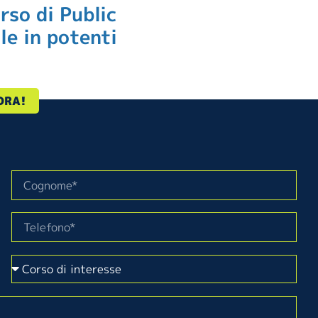
orso di Public
le in potenti
ORA!