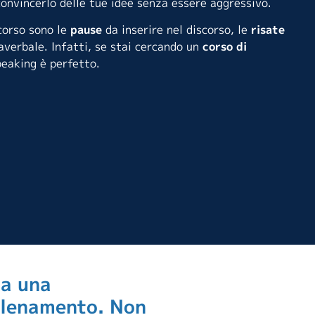
 convincerlo delle tue idee senza essere aggressivo.
corso sono le
pause
da inserire nel discorso, le
risate
averbale. Infatti, se stai cercando un
corso di
Speaking è perfetto.
ma una
allenamento. Non