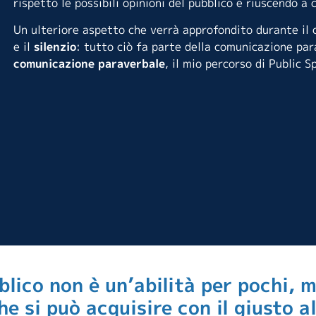
rispetto le possibili opinioni del pubblico e riuscendo a
Un ulteriore aspetto che verrà approfondito durante il 
e il
silenzio
: tutto ciò fa parte della comunicazione par
comunicazione paraverbale
, il mio percorso di Public 
blico non è un’abilità per pochi, 
e si può acquisire con il giusto 