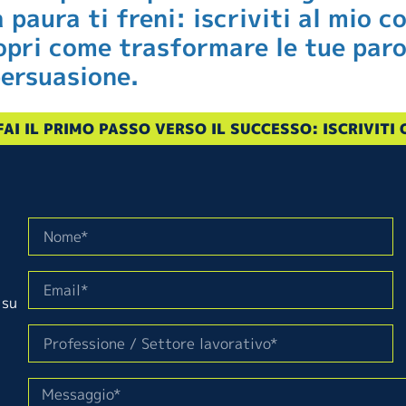
 paura ti freni: iscriviti al mio c
opri come trasformare le tue paro
persuasione.
FAI IL PRIMO PASSO VERSO IL SUCCESSO: ISCRIVITI 
 su