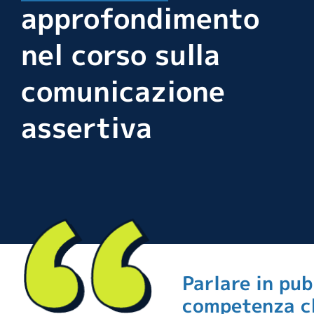
approfondimento
nel corso sulla
comunicazione
assertiva
Parlare in pub
competenza ch