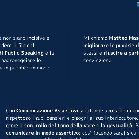
e non siano incisive e
Mi chiamo
Matteo Mas
ere il filo del
migliorare le proprie 
di Public Speaking
è la
stessi e
riuscire a par
e padroneggiare le
convinzione.
e in pubblico in modo
Con
Comunicazione Assertiva
si intende uno stile di c
rispettoso i suoi pensieri e bisogni al suo interlocutor
come il
controllo del tono della voce
e la
gestualità
. P
comunicare in modo assertivo
; così facendo sarai sicu