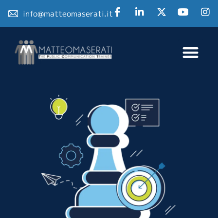
info@matteomaserati.it