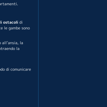
ortamenti.
i ostacoli
di
nte le gambe sono
o all’ansia, la
ntraendo la
modo di comunicare