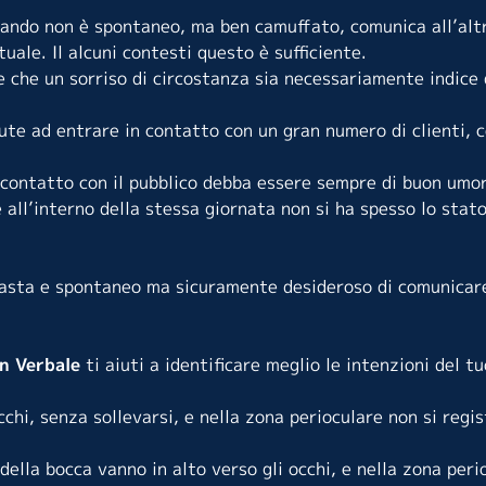
quando non è spontaneo, ma ben camuffato, comunica all’alt
tuale. Il alcuni contesti questo è sufficiente.
e che un sorriso di circostanza sia necessariamente indice 
ute ad entrare in contatto con un gran numero di clienti, c
a contatto con il pubblico debba essere sempre di buon umo
e all’interno della stessa giornata non si ha spesso lo stat
siasta e spontaneo ma sicuramente desideroso di comunicare
n Verbale
ti aiuti a identificare meglio le intenzioni del t
cchi, senza sollevarsi, e nella zona perioculare non si regi
 della bocca vanno in alto verso gli occhi, e nella zona peri