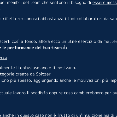
uei membri del team che sentono il bisogno di
essere messi
.
 riflettere: conosci abbastanza i tuoi collaboratori da sap
cerli così a fondo, allora ecco un utile esercizio da mette
 le performance del tuo team
.👍
erca
:
almente li entusiasmano e li motivano.
ategorie create da Spitzer
iono più spesso, aggiungendo anche le motivazioni più imp
attuale lavoro li soddisfa oppure cosa cambierebbero per a
e anche in questo caso non è frutto di un’intuizione ma di 