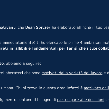
motivanti
che
Dean Spitzer
ha elaborato affinché il tuo t
re immediatamente) ti ho elencato le prime 4 ambizioni mot
reti infallibili e fondamentali per far sì che i tuoi colla
to
, abbiamo a seguire:
 collaboratori che sono
motivati dalla varietà del lavoro
e d
ù umana. Chi si trova in questa area infatti è
motivato dal
olgimento sentono il bisogno di
partecipare alle decisioni
ch