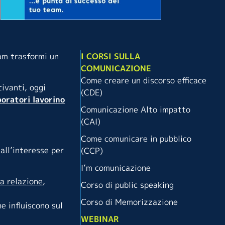
eam trasformi un
I CORSI SULLA
COMUNICAZIONE
Come creare un discorso efficace
ivanti, oggi
(CDE)
boratori lavorino
Comunicazione Alto impatto
(CAI)
Come comunicare in pubblico
all’interesse per
(CCP)
I’m comunicazione
la
relazione
,
Corso di public speaking
Corso di Memorizzazione
e influiscono sul
WEBINAR