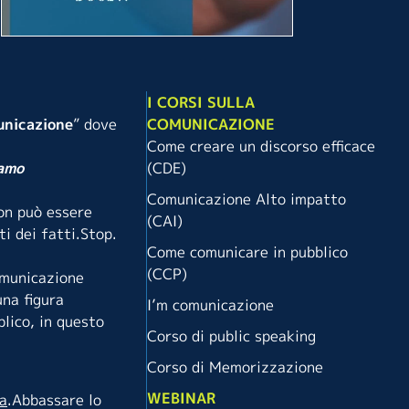
I CORSI SULLA
unicazione
” dove
COMUNICAZIONE
Come creare un discorso efficace
iamo
(CDE)
Comunicazione Alto impatto
on può essere
(CAI)
ti dei fatti.Stop.
Come comunicare in pubblico
(CCP)
omunicazione
una figura
I’m comunicazione
blico, in questo
Corso di public speaking
Corso di Memorizzazione
WEBINAR
ta
.Abbassare lo