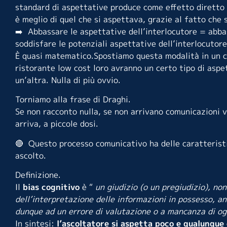
standard di aspettative produce come effetto diretto u
è meglio di quel che si aspettava, grazie al fatto che 
➡️ Abbassare le aspettative dell’interlocutore = abbas
soddisfare le potenziali aspettative dell’interlocutore
È quasi matematico.Spostiamo questa modalità in un con
ristorante low cost loro avranno un certo tipo di aspe
un’altra. Nulla di più ovvio.
Torniamo alla frase di Draghi.
Se non racconto nulla, se non arrivano comunicazioni 
arriva, a piccole dosi.
🔴 Questo processo comunicativo ha delle caratteristich
ascolto.
Definizione.
Il
bias cognitivo
è “
un giudizio (o un pregiudizio), n
dell’interpretazione delle informazioni in possesso, 
dunque ad un errore di valutazione o a mancanza di ogg
In sintesi:
l’ascoltatore si aspetta poco e qualunque