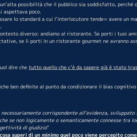
n’alta possibilità che il pubblico sia soddisfatto, perché 
si aspettava poco.
sare lo standard a cui l’interlocutore tende= avere un mar
.
testo diverso: andiamo al ristorante. Se porti i tuoi amic
ttative, se li porti in un ristorante gourmet ne avranno a
vuol dire che
tutto quello che c’è da sapere già è stato tr
e ben definite al punto da condizionare il bias cognitivo 
on necessariamente corrispondente all’evidenza, sviluppato 
anche se non logicamente o semanticamente connesse tra lo
ettività di giudizio
”
 cosa superi di un minimo quel poco viene percepito come