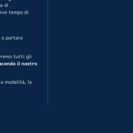
a di
reve tempo di
 o portare
remo tutti gli
acendo il nostro
a modalità, la