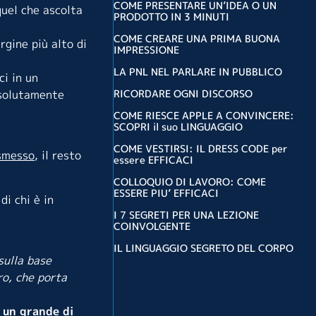
COME PRESENTARE UN’IDEA O UN
quel che ascolta
PRODOTTO IN 3 MINUTI
COME CREARE UNA PRIMA BUONA
gine più alto di
IMPRESSIONE
LA PNL NEL PARLARE IN PUBBLICO
i in un
RICORDARE OGNI DISCORSO
ssolutamente
COME RIESCE APPLE A CONVINCERE:
SCOPRI il suo LINGUAGGIO
COME VESTIRSI: IL DRESS CODE per
asmesso
, il resto
essere EFFICACI
COLLOQUIO DI LAVORO: COME
ESSERE PIU’ EFFICACI
di chi è in
I 7 SEGRETI PER UNA LEZIONE
COINVOLGENTE
IL LINGUAGGIO SEGRETO DEL CORPO
sulla base
ro, che porta
 un grande di