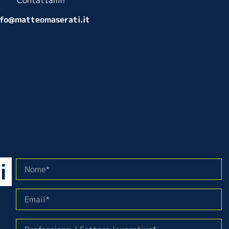
Contattami!
nfo@matteomaserati.it
i