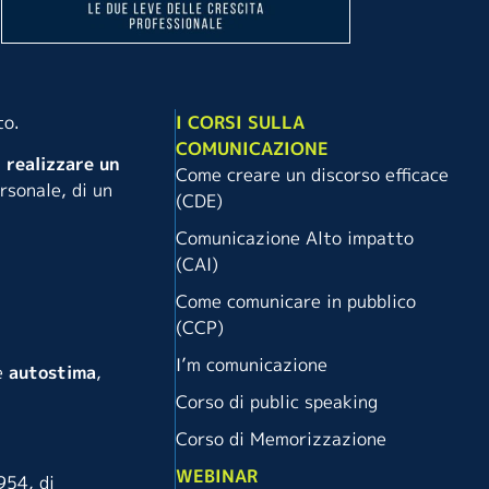
to.
I CORSI SULLA
COMUNICAZIONE
 realizzare un
Come creare un discorso efficace
rsonale, di un
(CDE)
Comunicazione Alto impatto
(CAI)
Come comunicare in pubblico
(CCP)
I’m comunicazione
e
autostima
,
Corso di public speaking
Corso di Memorizzazione
WEBINAR
954, di