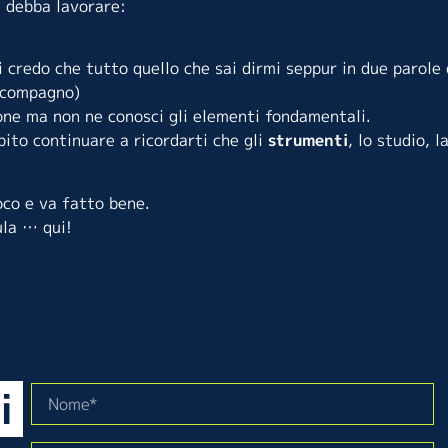
i debba lavorare:
credo che tutto quello che sai dirmi seppur in due parole 
l compagno)
one ma non ne conosci gli elementi fondamentali.
ito continuare a ricordarti che gli
strumenti
, lo studio, 
oco e va fatto bene.
aula …
qui
!
i