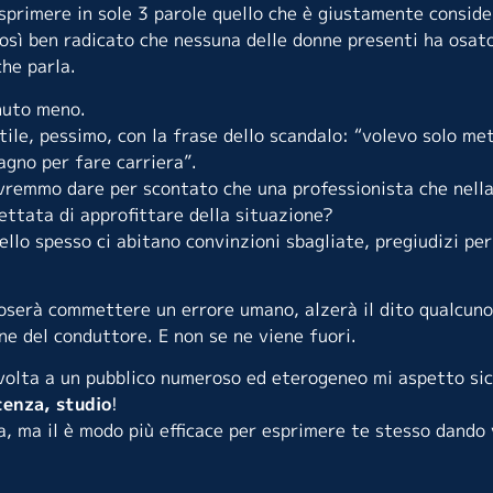
 esprimere in sole 3 parole quello che è giustamente consid
così ben radicato che nessuna delle donne presenti ha osat
che parla.
uto meno.
tile, pessimo, con la frase dello scandalo: “volevo solo met
agno per fare carriera”.
vremmo dare per scontato che una professionista che nella
ttata di approfittare della situazione?
ello spesso ci abitano convinzioni sbagliate, pregiudizi per
 oserà commettere un errore umano, alzerà il dito qualcuno 
e del conduttore. E non se ne viene fuori.
ivolta a un pubblico numeroso ed eterogeneo mi aspetto s
cenza, studio
!
a, ma il è modo più efficace per esprimere te stesso dando