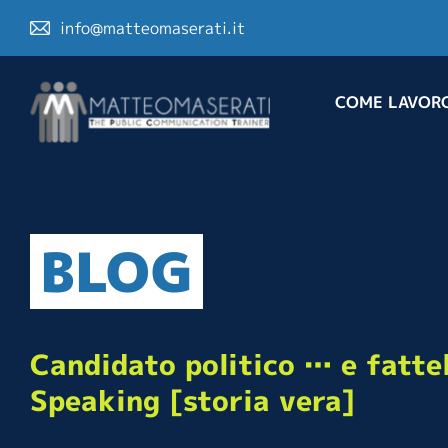
info@matteomaserati.it
COME LAVOR
BLOG
Candidato politico … e fattel
Speaking [storia vera]