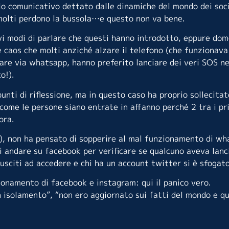
lo comunicativo dettato dalle dinamiche del mondo dei soci
molti perdono la bussola…e questo non va bene.
vi modi di parlare che questi hanno introdotto, eppure dom
 caos che molti anziché alzare il telefono (che funzionava
re via whatsapp, hanno preferito lanciare dei veri SOS ne
o!).
nti di riflessione, ma in questo caso ha proprio sollecitat
come le persone siano entrate in affanno perché 2 tra i pri
ora.
20), non ha pensato di sopperire al mal funzionamento di w
 andare su facebook per verificare se qualcuno aveva lanci
sciti ad accedere e chi ha un account twitter si è sfogato 
ionamento di facebook e instagram: qui il panico vero.
in isolamento”, “non ero aggiornato sui fatti del mondo e q