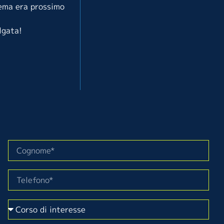
blema era prossimo
lgata!